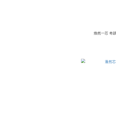
煥然一芯 奇