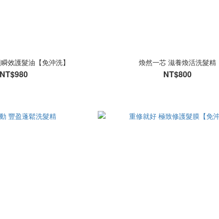
蹟瞬效護髮油【免沖洗】
煥然一芯 滋養煥活洗髮精
NT$980
NT$800