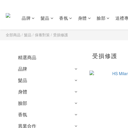
品牌
髮品
香氛
身體
臉部
送禮
全部商品
/
髮品
/
保養對策
/
受損修護
受損修護
精選商品
品牌
髮品
身體
臉部
香氛
異業合作