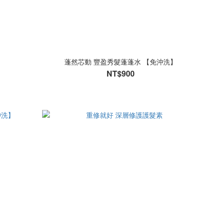
蓬然芯動 豐盈秀髮蓬蓬水 【免沖洗】
NT$900