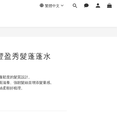
繁體中文
豐盈秀髮蓬蓬水
】
蓬鬆度的髮質設計。
面滋養、強韌髮絲並增添髮量感。
絲柔順好梳理。