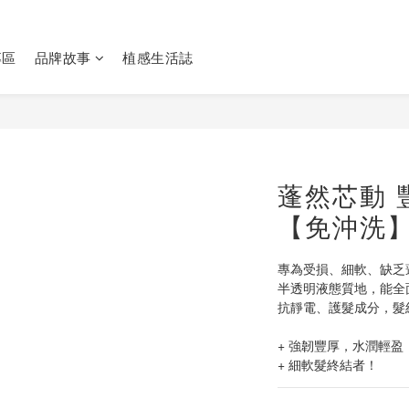
專區
品牌故事
植感生活誌
蓬然芯動 
【免沖洗
專為受損、細軟、缺乏
半透明液態質地，能全
抗靜電、護髮成分，髮
+ 強韌豐厚，水潤輕盈
+ 細軟髮終結者！