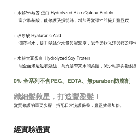
+ 水解米/藜麥 蛋白 Hydrolyzed Rice /Quinoa Protein
富含胺基酸，能修護受損髮絲，增加秀髮彈性並提升豐盈度
+ 玻尿酸 Hyaluronic Acid
潤澤補水，提升髮絲含水量與澎潤度，賦予柔軟光澤與輕盈彈
+ 水解大豆蛋白 Hydrolyzed Soy Protein
能全面滲透滋養髮絲，為秀髮帶來水潤柔順，減少毛躁與斷裂
0% 全系列不含PEG、EDTA、無paraben防腐劑
纖細髮救星，打造豐盈髮！
髮質修護的重要步驟，搭配日常洗護保養，豐盈效果加倍。
經實驗證實