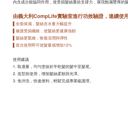
內含成分能協同作用，使受損髮絲重拾支撐力，展現飽滿豐厚的
由義大利CompLife實驗室進行功效驗證，連續使
▌全面保濕，髮絲含水量大幅提升
▌修護受損纖維，使髮絲更健康強韌
▌髮絲更緊緻，恢復澎潤與彈性
▌首次使用即可使髮量感增加12%
使用建議
1. 取適量，均勻塗抹於半乾髮的髮中至髮尾。
2. 造型前使用，增加髮絲柔順與光澤。
3. 免沖洗，快速便利，輕鬆完成專業級護理。