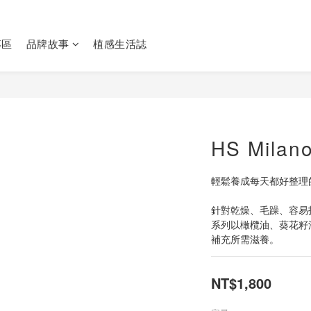
專區
品牌故事
植感生活誌
HS Mil
輕鬆養成每天都好整理
針對乾燥、毛躁、容易打
系列以橄欖油、葵花籽
補充所需滋養。
NT$1,800