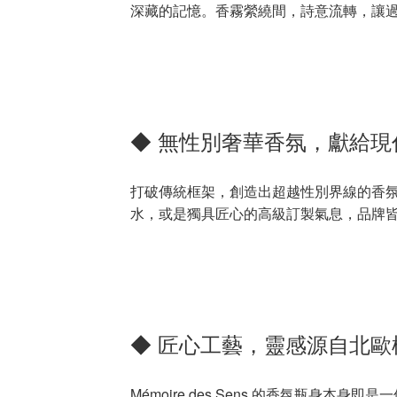
深藏的記憶。香霧縈繞間，詩意流轉，讓
◆ 無性別奢華香氛，獻給現
打破傳統框架，創造出超越性別界線的香
水，或是獨具匠心的高級訂製氣息，品牌
◆ 匠心工藝，靈感源自北歐
Mémoire des Sens 的香氛瓶