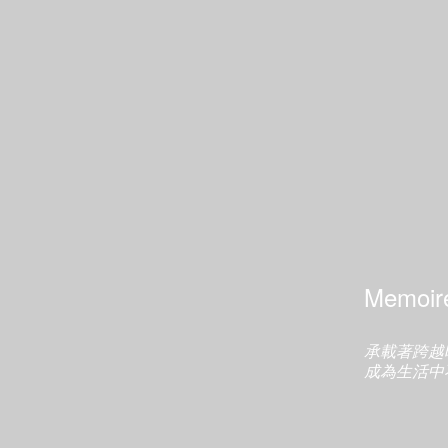
Memoire des Sens
承載著跨越時空的傳統、情
成為生活中不可或缺的藝術