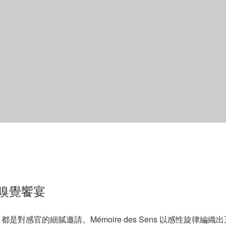
嗅覺饗宴
對感官的細膩邀請。Mémoire des Sens 以感性旋律