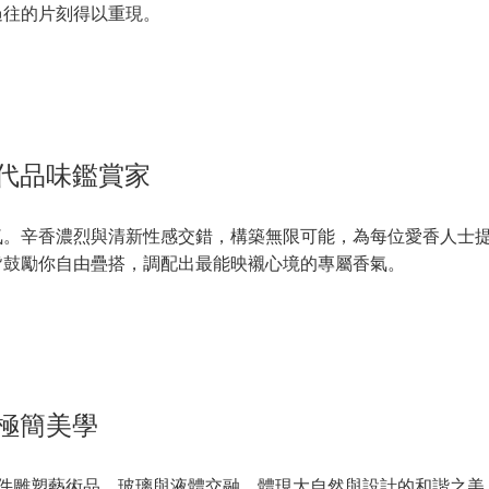
過往的片刻得以重現。
代品味鑑賞家
氛。辛香濃烈與清新性感交錯，構築無限可能，為每位愛香人士
皆鼓勵你自由疊搭，調配出最能映襯心境的專屬香氣。
極簡美學
身本身即是一件雕塑藝術品，玻璃與液體交融，體現大自然與設計的和