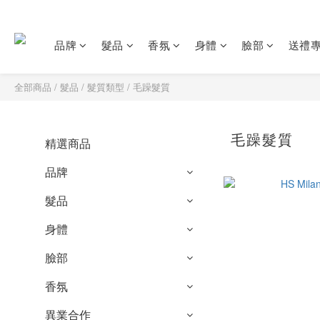
品牌
髮品
香氛
身體
臉部
送禮
全部商品
/
髮品
/
髮質類型
/
毛躁髮質
毛躁髮質
精選商品
品牌
髮品
身體
臉部
香氛
異業合作