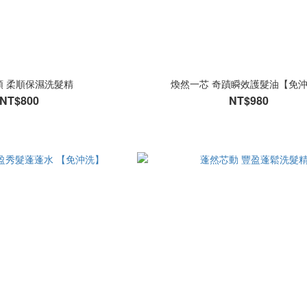
順 柔順保濕洗髮精
煥然一芯 奇蹟瞬效護髮油【免
NT$800
NT$980