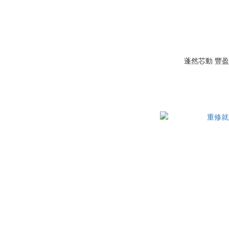
蓬然芯動 豐