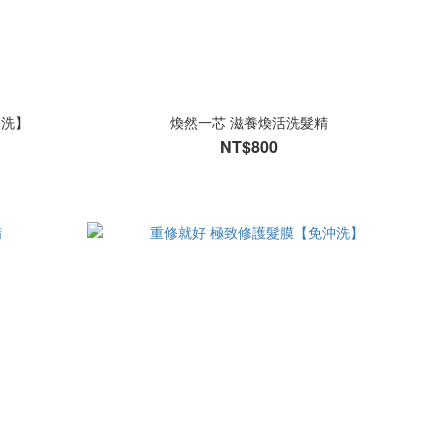
沖洗】
煥然一芯 滋養煥活洗髮精
NT$800