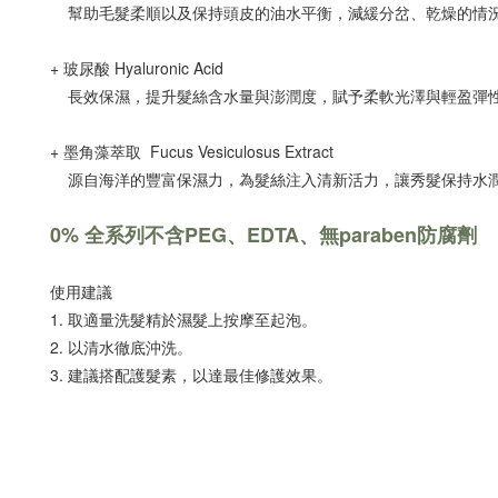
幫助毛髮柔順以及保持頭皮的油水平衡，減緩分岔、乾燥的情
+ 玻尿酸 Hyaluronic Acid
長效保濕，提升髮絲含水量與澎潤度，賦予柔軟光澤與輕盈彈
+ 墨角藻萃取 Fucus Vesiculosus Extract
源自海洋的豐富保濕力，為髮絲注入清新活力，讓秀髮保持水
0% 全系列不含PEG、EDTA、無paraben防腐劑
使用建議
1. 取適量洗髮精於濕髮上按摩至起泡。
2. 以清水徹底沖洗。
3. 建議搭配護髮素，以達最佳修護效果。