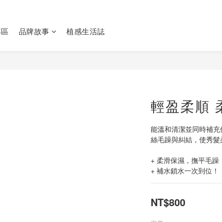
專區
品牌故事
植感生活誌
輕盈柔順 
能溫和清潔並同時補充
絲毛躁與糾結，使秀髮
+ 柔滑保濕，撫平毛躁
+ 補水鎖水一次到位！
NT$800