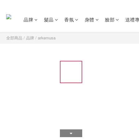
品牌
髮品
香氛
身體
臉部
送禮
全部商品
/
品牌
/
arkemusa