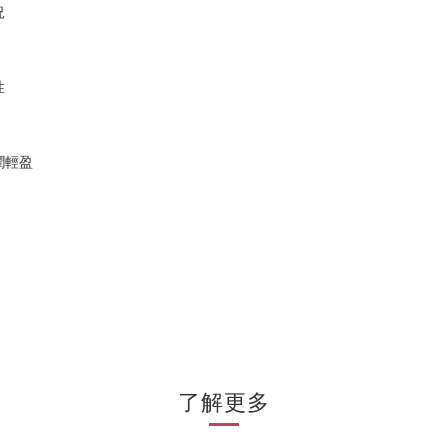
況
性
潤輕盈
了解更多