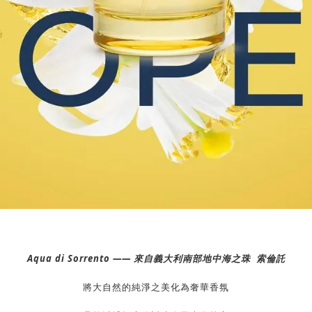
Aqua di Sorrento
——
來自義大利南部地中海之珠 索倫託
將大自然的純淨之美化為奢華香氛