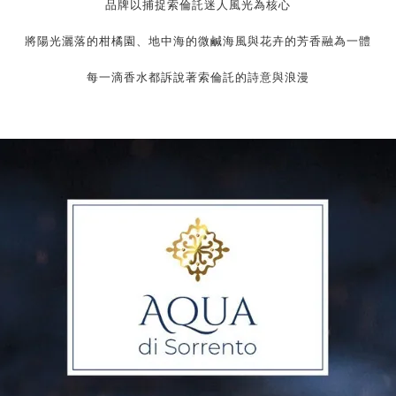
品牌以捕捉索倫託迷人風光為核心
將陽光灑落的柑橘園、地中海的微鹹海風與花卉的芳香融為一體
每一滴香水都訴說著索倫託的詩意與浪漫