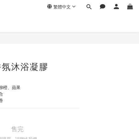
繁體中文
香氛沐浴凝膠
柳橙、蘋果
合
香
售完
想購買，請聯絡我們。