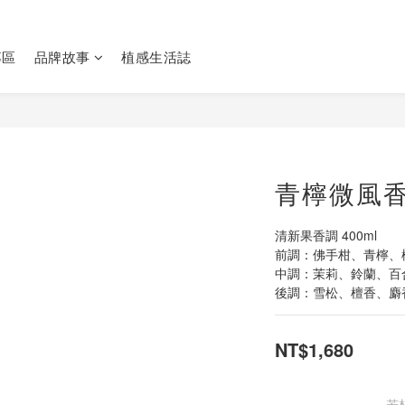
專區
品牌故事
植感生活誌
青檸微風
清新果香調 400ml
前調：佛手柑、青檸、
中調：茉莉、鈴蘭、百
後調：雪松、檀香、麝
NT$1,680
若