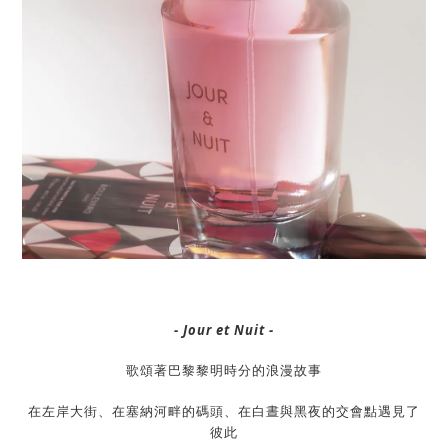
- Jour et Nuit -
歌頌著巴黎黎明時分的浪漫故事
在左岸大街、在塞納河畔的碼頭、在白晝與黑夜的交會點遇見了
彼此