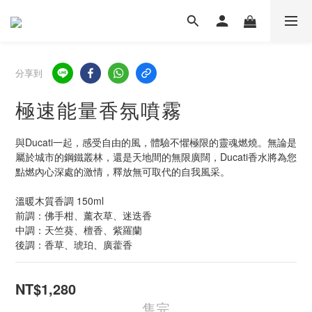
分享到
極速能量香氛噴霧
與Ducati一起，感受自由的風，體驗不懼極限的靈魂燃燒。無論是
屬於城市的鋼鐵叢林，還是天地間的無限廣闊，Ducati香水將為您
點燃內心深處的激情，釋放無可取代的自我風采。
溫暖木質香調 150ml
前調：佛手柑、薰衣草、迷迭香
中調：天竺葵、檀香、紫羅蘭
後調：香草、琥珀、廣藿香
NT$1,280
售完