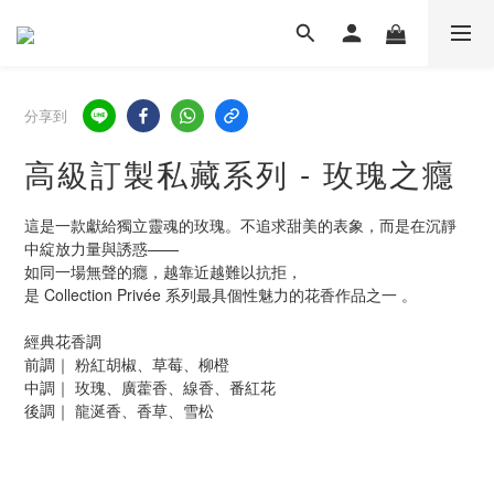
分享到
高級訂製私藏系列 - 玫瑰之癮
這是一款獻給獨立靈魂的玫瑰。不追求甜美的表象，而是在沉靜
中綻放力量與誘惑——
如同一場無聲的癮，越靠近越難以抗拒，
是 Collection Privée 系列最具個性魅力的花香作品之一 。
經典花香調
前調｜ 粉紅胡椒、草莓、柳橙
中調｜ 玫瑰、廣藿香、線香、番紅花
後調｜ 龍涎香、香草、雪松