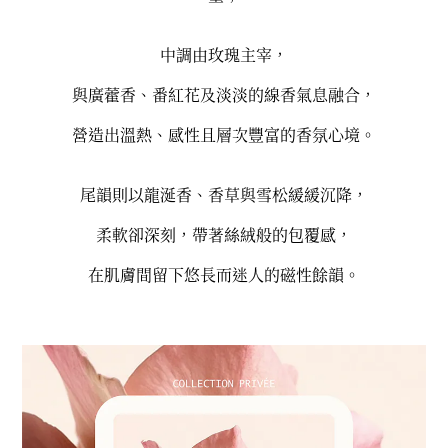
中調由玫瑰主宰，
與廣藿香、番紅花及淡淡的線香氣息融合，
營造出溫熱、感性且層次豐富的香氛心境。
尾韻則以龍涎香、香草與雪松緩緩沉降，
柔軟卻深刻，帶著絲絨般的包覆感，
在肌膚間留下悠長而迷人的磁性餘韻。