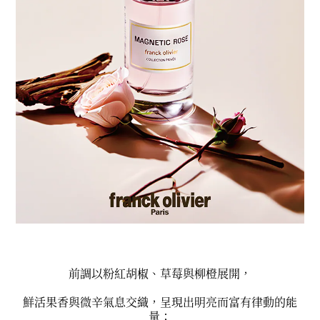
前調以粉紅胡椒、草莓與柳橙展開，
鮮活果香與微辛氣息交織，呈現出明亮而富有律動的能
量；