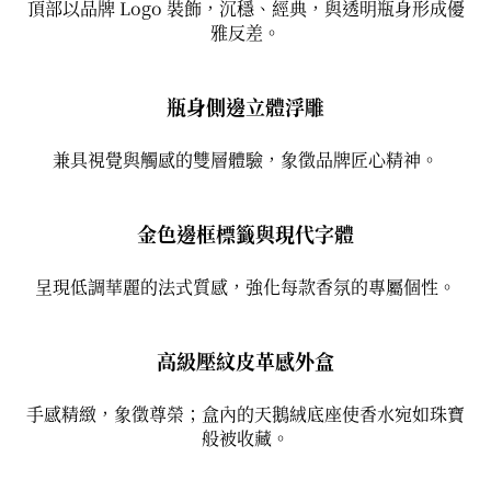
頂部以品牌 Logo 裝飾，沉穩、經典，與透明瓶身形成優
雅反差。
瓶身側邊立體浮雕
兼具視覺與觸感的雙層體驗，象徵品牌匠心精神。
金色邊框標籤與現代字體
呈現低調華麗的法式質感，強化每款香氛的專屬個性。
高級壓紋皮革感外盒
手感精緻，象徵尊榮；盒內的天鵝絨底座使香水宛如珠寶
般被收藏。