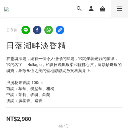
分享到
日落湖畔淡香精
在靈魂深處，總有一個令人憧憬的歸處，它閃爍著光影的韻律，
它的名字— Bellagio，如夏日晚風般柔和輕拂心弦，這顆珍珠般的
瑰寶，象徵永恆之美的聖地靜靜綻放於科莫湖上...
浪漫花果香調 100ml
前調：草莓、覆盆莓、柑橘
中調：茉莉、玫瑰、鈴蘭
後調：廣藿香、麝香
NT$2,980
售完