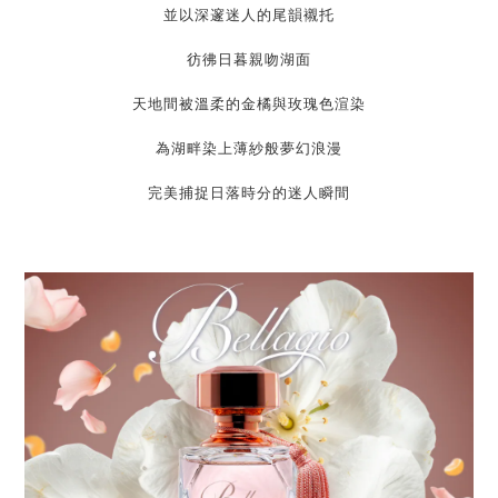
並以深邃迷人的尾韻襯托
彷彿日暮親吻湖面
天地間被溫柔的金橘與玫瑰色渲染
為湖畔染上薄紗般夢幻浪漫
完美捕捉日落時分的迷人瞬間