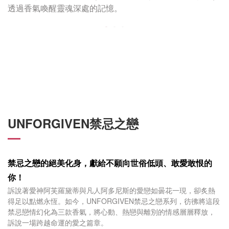
透過香氣喚醒靈魂深處的記憶。
UNFORGIVEN禁忌之戀
禁忌之戀的絕美化身，
獻給不願向世俗低頭、敢愛敢恨的
你！
訴說著愛神阿芙羅黛蒂與凡人阿多尼斯的愛戀如曇花一現，卻炙熱
得足以點燃永恆。如今，UNFORGIVEN禁忌之戀系列，彷彿將這段
禁忌戀情幻化為三款香氣，將心動、熱戀與離別的情感層層釋放，
訴說一場跨越命運的愛之篇章。