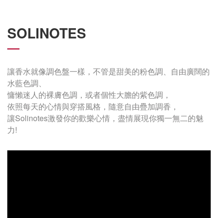
SOLINOTES
讓香水就像調色盤一樣，不管是甜美的粉色調、自由廣闊的
水藍色調、
慵懶迷人的裸膚色調，或者個性大膽的紫色調，
依照每天的心情與穿搭風格，隨意自由疊加調香，
讓Solinotes激發你的歡樂心情，盡情展現你獨一無二的魅
力!