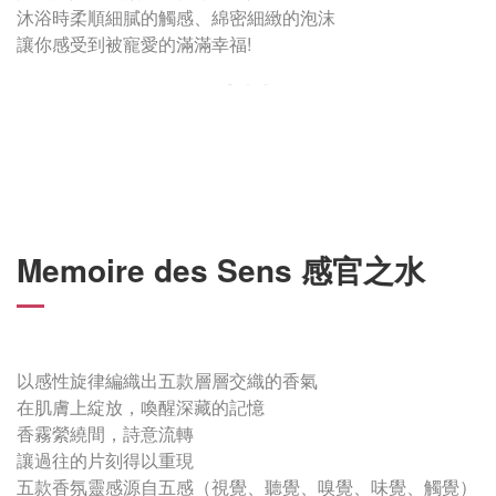
沐浴時柔順細膩的觸感、綿密細緻的泡沫
讓你感受到被寵愛的滿滿幸福!
Memoire des Sens 感官之水
以感性旋律編織出五款層層交織的香氣
在肌膚上綻放，喚醒深藏的記憶
香霧縈繞間，詩意流轉
讓過往的片刻得以重現
五款香氛靈感源自五感（視覺、聽覺、嗅覺、味覺、觸覺）