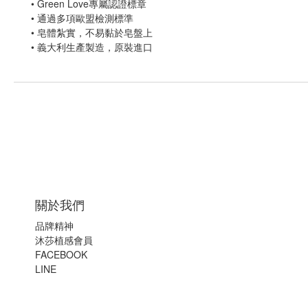
•
Green Love專屬認證標章
•
通過多項歐盟檢測標準
•
皂體紮實，不易黏於皂盤上
•
義大利生產製造，原裝進口
關於我們
品牌精神
沐莎植感會員
FACEBOOK
LINE