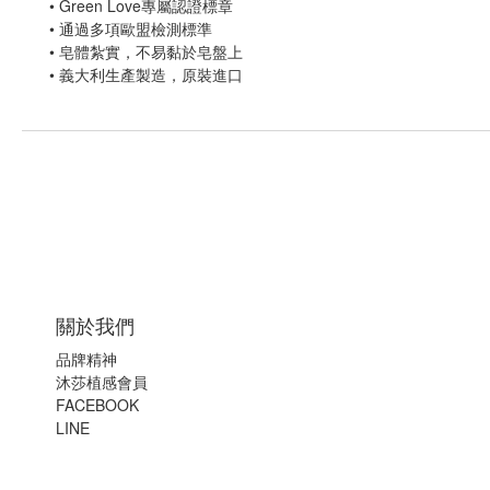
•
Green Love專屬認證標章
•
通過多項歐盟檢測標準
•
皂體紮實，不易黏於皂盤上
•
義大利生產製造，原裝進口
關於我們
品牌精神
沐莎植感會員
FACEBOOK
LINE