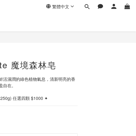
繁體中文
ante 魔境森林皂
鮮活濕潤的綠色植物氣息，清新明亮的香
盈自在。
 (250g) 任選四顆 $1000 ✦