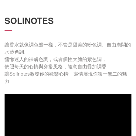
SOLINOTES
讓香水就像調色盤一樣，不管是甜美的粉色調、自由廣闊的
水藍色調、
慵懶迷人的裸膚色調，或者個性大膽的紫色調，
依照每天的心情與穿搭風格，隨意自由疊加調香，
讓Solinotes激發你的歡樂心情，盡情展現你獨一無二的魅
力!