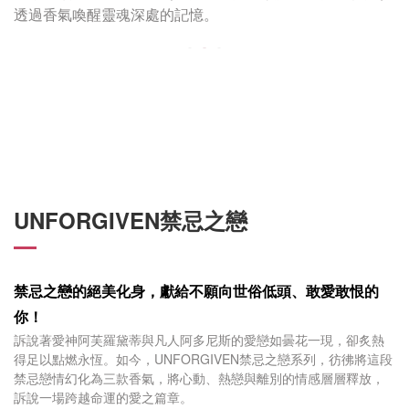
透過香氣喚醒靈魂深處的記憶。
UNFORGIVEN禁忌之戀
禁忌之戀的絕美化身，
獻給不願向世俗低頭、敢愛敢恨的
你！
訴說著愛神阿芙羅黛蒂與凡人阿多尼斯的愛戀如曇花一現，卻炙熱
得足以點燃永恆。如今，UNFORGIVEN禁忌之戀系列，彷彿將這段
禁忌戀情幻化為三款香氣，將心動、熱戀與離別的情感層層釋放，
訴說一場跨越命運的愛之篇章。