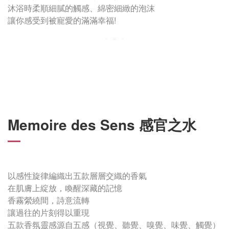
沐浴時柔順細膩的觸感、綿密細緻的泡沫
讓你感受到被寵愛的滿滿幸福!
Memoire des Sens 感官之水
以感性旋律編織出五款層層交織的香氣
在肌膚上綻放，喚醒深藏的記憶
香霧縈繞間，詩意流轉
讓過往的片刻得以重現
五款香氛靈感源自五感（視覺、聽覺、嗅覺、味覺、觸覺）