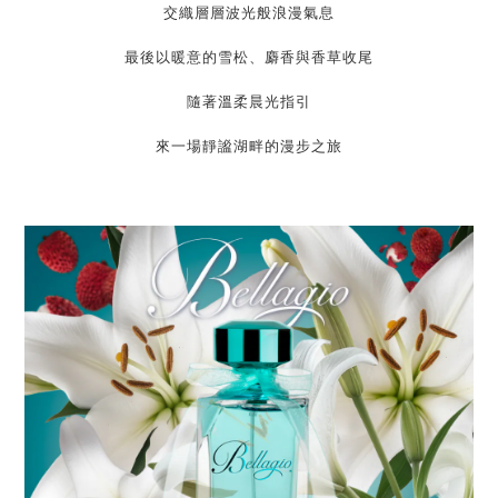
交織層層波光般浪漫氣息
最後以暖意的雪松、麝香與香草收尾
隨著溫柔晨光指引
來一場靜謐湖畔的漫步之旅