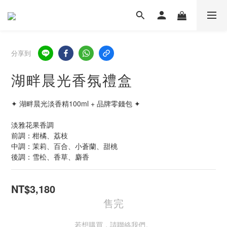
分享到
湖畔晨光香氛禮盒
✦ 湖畔晨光淡香精100ml + 品牌零錢包 ✦ 
淡雅花果香調 
前調：柑橘、荔枝
中調：茉莉、百合、小蒼蘭、甜桃
後調：雪松、香草、麝香
NT$3,180
售完
若想購買，請聯絡我們。