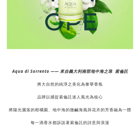
Aqua di Sorrento
——
來自義大利南部地中海之珠 索倫託
將大自然的純淨之美化為奢華香氛
品牌以捕捉索倫託迷人風光為核心
將陽光灑落的柑橘園、地中海的微鹹海風與花卉的芳香融為一體
每一滴香水都訴說著索倫託的詩意與浪漫