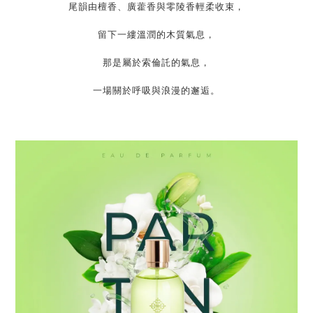
尾韻由檀香、廣藿香與零陵香輕柔收束，
留下一縷溫潤的木質氣息，
那是屬於索倫託的氣息，
一場關於呼吸與浪漫的邂逅。