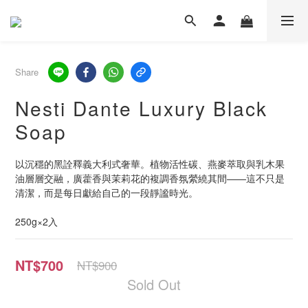
Share
Nesti Dante Luxury Black
Soap
以沉穩的黑詮釋義大利式奢華。植物活性碳、燕麥萃取與乳木果
油層層交融，廣藿香與茉莉花的複調香氛縈繞其間——這不只是
清潔，而是每日獻給自己的一段靜謐時光。
250g×2入
NT$700
NT$900
Sold Out