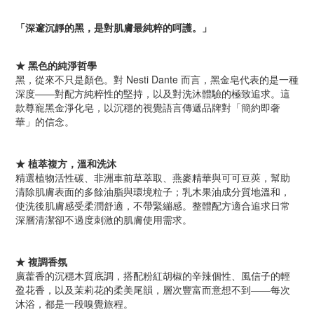
「深邃沉靜的黑，是對肌膚最純粹的呵護。」
★ 黑色的純淨哲學
黑，從來不只是顏色。對 Nesti Dante 而言，黑金皂代表的是一種
深度——對配方純粹性的堅持，以及對洗沐體驗的極致追求。這
款尊寵黑金淨化皂，以沉穩的視覺語言傳遞品牌對「簡約即奢
華」的信念。
★ 植萃複方，溫和洗沐
精選植物活性碳、非洲車前草萃取、燕麥精華與可可豆莢，幫助
清除肌膚表面的多餘油脂與環境粒子；乳木果油成分質地溫和，
使洗後肌膚感受柔潤舒適，不帶緊繃感。整體配方適合追求日常
深層清潔卻不過度刺激的肌膚使用需求。
★ 複調香氛
廣藿香的沉穩木質底調，搭配粉紅胡椒的辛辣個性、風信子的輕
盈花香，以及茉莉花的柔美尾韻，層次豐富而意想不到——每次
沐浴，都是一段嗅覺旅程。