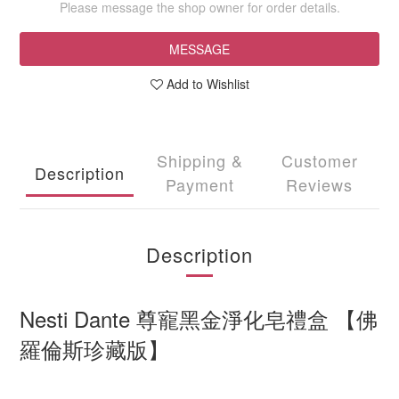
Please message the shop owner for order details.
MESSAGE
Add to Wishlist
Shipping &
Customer
Description
Payment
Reviews
Description
Nesti Dante 尊寵黑金淨化皂禮盒 【佛
羅倫斯珍藏版】