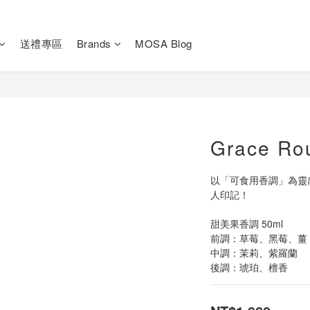
送禮專區
Brands
MOSA Blog
Grace Ro
以「可食用香調」為靈
人印記！
甜美果香調 50ml
前調：草莓、黑莓、薑
中調：茉莉、紫羅蘭
後調：琥珀、檀香