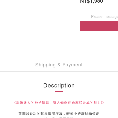
NT$1,980
Please message 
Shipping & Payment
Description
《深邃迷人的神祕氣息，讓人傾倒在她渾然天成的魅力!》
前調以香甜的莓果揭開序幕，輕盈中透著絲絲俏皮