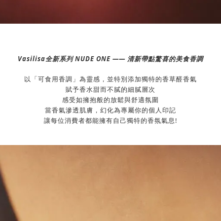
Vasilisa全新系列 NUDE ONE —— 清新帶點驚喜的美食香調
以「可食用香調」為靈感，並特別添加獨特的香草醛香氣
賦予香水甜而不膩的細膩層次
感受如擁抱般的放鬆與舒適氛圍
當香氣滲透肌膚，幻化為專屬你的個人印記
讓每位消費者都能擁有自己獨特的香氛氣息!