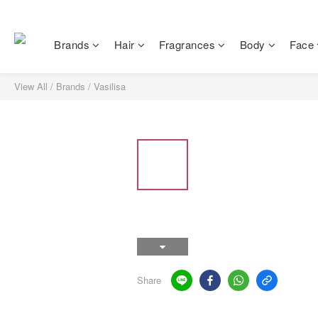
Brands
Hair
Fragrances
Body
Face
View All
/
Brands
/
Vasilisa
Share