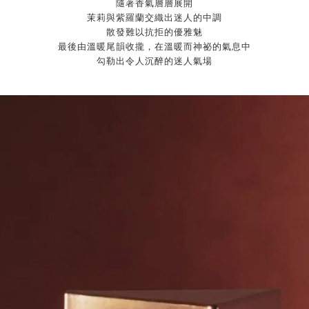
隨著香氣層層展開
茉莉與紫羅蘭交織出迷人的中調
散發難以抗拒的優雅魅
最後由溫暖尾韻收攏，在溫暖而神祕的氣息中
勾勒出令人沉醉的迷人氣場