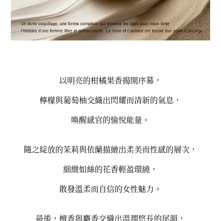
以明亮的柑橘果香揭開序幕，
檸檬與葡萄柚交織出閃耀而清新的氣息，
喚醒感官的愉悅能量。
隨之綻放的茉莉與依蘭描繪出柔美而性感的層次，
細緻如絲的花香輕盈環繞，
散發溫柔而自信的女性魅力。
最後，檀香與麝香交織出溫潤悠長的尾韻，