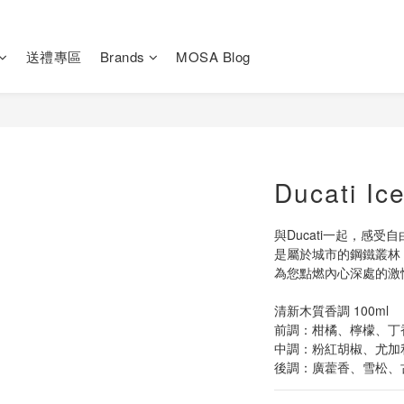
送禮專區
Brands
MOSA Blog
Ducati Ic
與Ducati一起，感
是屬於城市的鋼鐵叢林，
為您點燃內心深處的激
清新木質香調 100ml
前調：柑橘、檸檬、丁
中調：粉紅胡椒、尤加
後調：廣藿香、雪松、