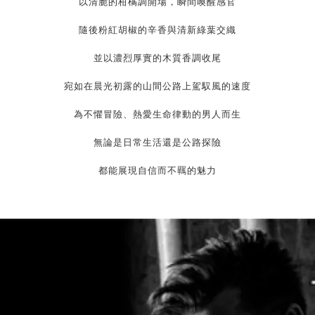
以清脆的柑橘調開場，瞬間喚醒感官
隨後粉紅胡椒的辛香與清新綠葉交織
並以濃烈厚實的木質香調收尾
宛如在晨光初露的山間公路上駕馭風的速度
為不懼冒險、熱愛生命律動的男人而生
無論是日常生活還是公路探險
都能展現自信而不羈的魅力