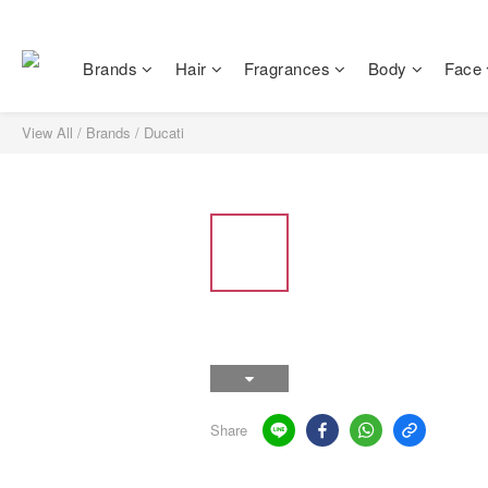
Brands
Hair
Fragrances
Body
Face
View All
/
Brands
/
Ducati
Share