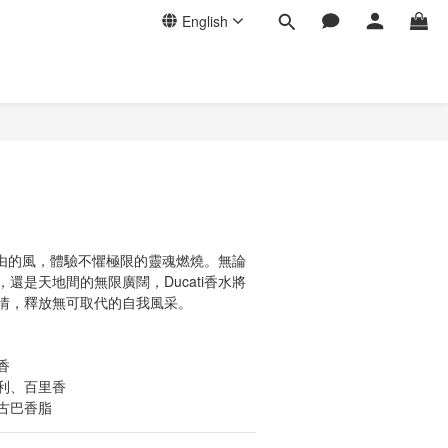
English
e
受自由的風，體驗不懼極限的靈魂燃燒。無論
還是天地間的無限廣闊，Ducati香水將
情，釋放無可取代的自我風采。
香
利、百里香
古巴香脂