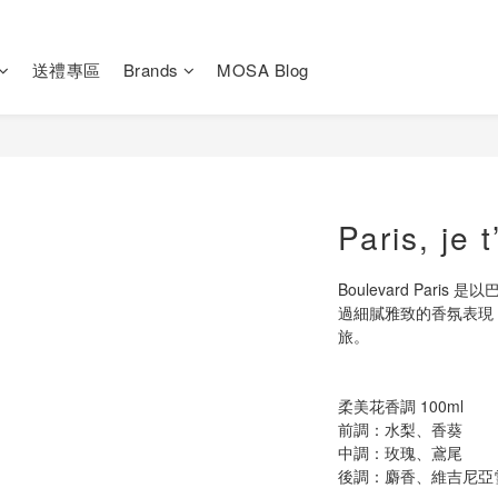
送禮專區
Brands
MOSA Blog
Paris, je t
Boulevard Par
過細膩雅致的香氛表現
旅。
柔美花香調 100ml
前調：水梨、香葵
中調：玫瑰、鳶尾
後調：麝香、維吉尼亞