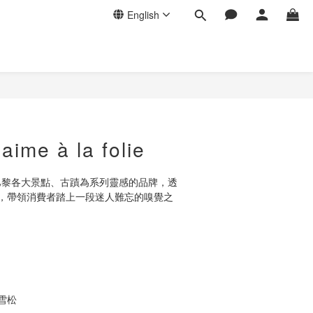
English
’aime à la folie
is 是以巴黎各大景點、古蹟為系列靈感的品牌，透
，帶領消費者踏上一段迷人難忘的嗅覺之
雪松