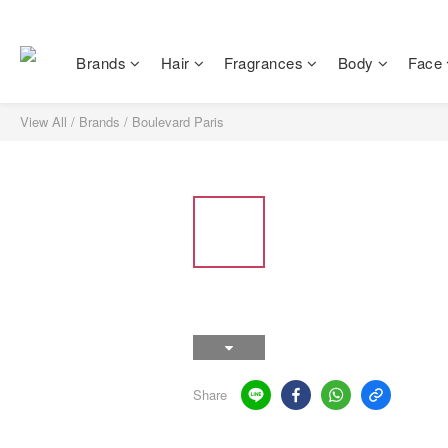
Brands
Hair
Fragrances
Body
Face
View All
/
Brands
/
Boulevard Paris
Share