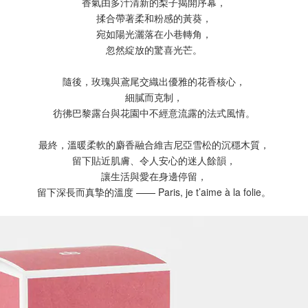
香氣由多汁清新的梨子揭開序幕，
揉合帶著柔和粉感的黃葵，
宛如陽光灑落在小巷轉角，
忽然綻放的驚喜光芒。
隨後，玫瑰與鳶尾交織出優雅的花香核心，
細膩而克制，
彷彿巴黎露台與花園中不經意流露的法式風情。
最終，溫暖柔軟的麝香融合維吉尼亞雪松的沉穩木質，
留下貼近肌膚、令人安心的迷人餘韻，
讓生活與愛在身邊停留，
留下深長而真摯的溫度 —— Paris, je t’aime à la folie。