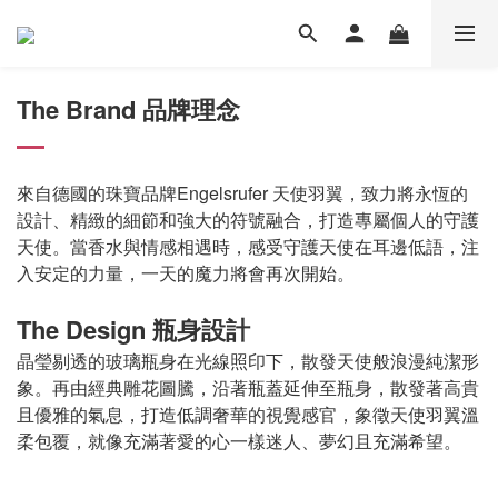
The Brand 品牌理念
來自德國的珠寶品牌Engelsrufer 天使羽翼，致力將永恆的
設計、精緻的細節和強大的符號融合，打造專屬個人的守護
天使。當香水與情感相遇時，感受守護天使在耳邊低語，注
入安定的力量，一天的魔力將會再次開始。
The Design 瓶身設計
晶瑩剔透的玻璃瓶身在光線照印下，散發天使般浪漫純潔形
象。再由經典雕花圖騰，沿著瓶蓋延伸至瓶身，散發著高貴
且優雅的氣息，打造低調奢華的視覺感官，象徵天使羽翼溫
柔包覆，就像充滿著愛的心一樣迷人、夢幻且充滿希望。