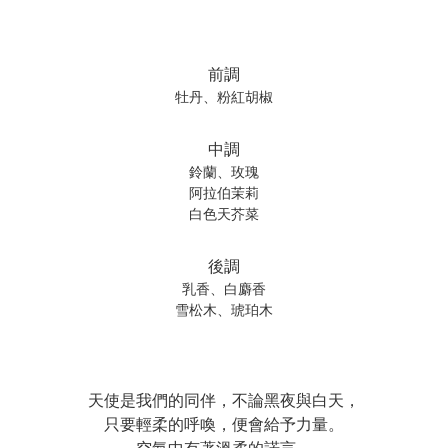
前調
牡丹、粉紅胡椒
中調
鈴蘭、玫瑰
阿拉伯茉莉
白色天芥菜
後調
乳香、白麝香
雪松木、琥珀木
天使是我們的同伴，不論黑夜與白天，
只要輕柔的呼喚，便會給予力量。
空氣中有著溫柔的諾言，