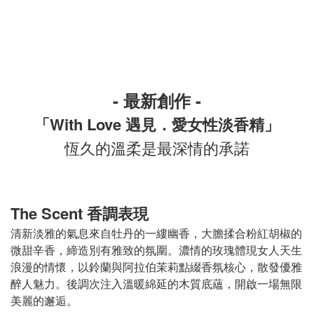
- 最新創作 -
「With Love 遇見．愛女性淡香精」
恆久的溫柔是最深情的承諾
The Scent 香調表現
清新淡雅的氣息來自牡丹的一縷幽香，大膽揉合粉紅胡椒的
微甜辛香，締造別有雅致的氛圍。濃情的玫瑰體現女人天生
浪漫的情懷，以鈴蘭與阿拉伯茉莉點綴香氛核心，散發優雅
醉人魅力。後調次注入溫暖綿延的木質底蘊，開啟一場無限
美麗的邂逅。