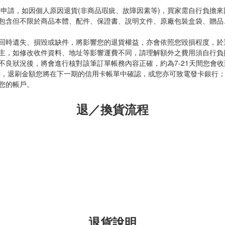
服申請，如因個人原因退貨(非商品瑕疵、故障因素等)，買家需自行負擔來
包含但不限於商品本體、配件、保證書、說明文件、原廠包裝盒袋、贈品
回時遺失、損毀或缺件，將影響您的退貨權益，亦會依照您毀損程度，於
主，如修改收件資料、地址等影響運費不同，請理解額外之費用須自行負
不良狀況後，將會進行核對該筆訂單帳務內容正確，約為7-21天間您會收
刷，退刷金額您將在下一期的信用卡帳單中確認，或您亦可致電發卡銀行；
您的帳戶。
退／換貨流程
退貨說明