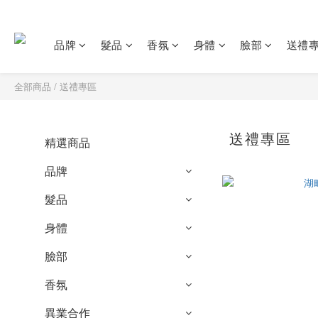
品牌
髮品
香氛
身體
臉部
送禮
全部商品
/
送禮專區
送禮專區
精選商品
品牌
髮品
身體
臉部
香氛
異業合作