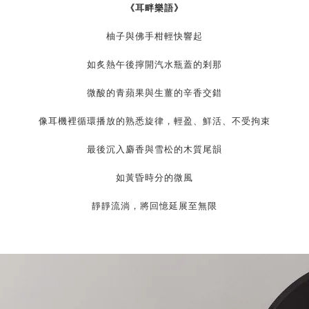
《
耳畔樂語
》
柚子與佛手柑輕快響起
如炙熱午後擰開汽水瓶蓋的剎那
微酸的青蘋果與生薑的辛香交錯
像耳機裡循環播放的熟悉旋律，
輕盈、鮮活、不受拘束
最後沉入麝香與雪松的木質尾韻
如黃昏時分的微風
靜靜流淌，將回憶延展至無限