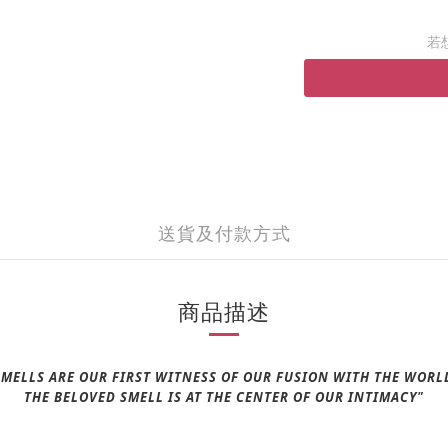
若
送貨及付款方式
商品描述
SMELLS ARE OUR FIRST WITNESS OF OUR FUSION WITH THE WORL
THE BELOVED SMELL IS AT THE CENTER OF OUR INTIMACY"