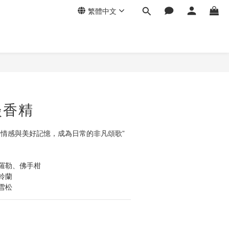
繁體中文
淡香精
的情感與美好記憶，成為日常的非凡頌歌”
羅勒、佛手柑
鈴蘭
雪松