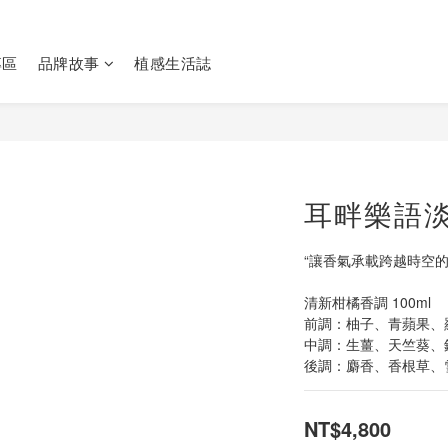
專區
品牌故事
植感生活誌
耳畔樂語
“讓香氣承載跨越時空
清新柑橘香調 100ml
前調：柚子、青蘋果、
中調：生薑、天竺葵、
後調：麝香、香根草、
NT$4,800