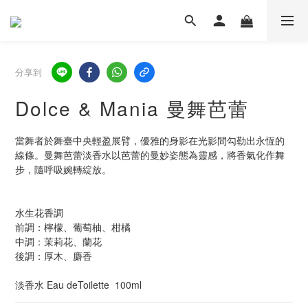
分享到
Dolce & Mania 曼舞芭蕾
當舞者於舞臺中央輕盈展臂，優雅的身影在光影間勾勒出永恆的
線條。曼舞芭蕾淡香水以芭蕾的曼妙姿態為靈感，將香氣化作舞
步，隨呼吸婉轉綻放。
水生花香調
前調：檸檬、葡萄柚、柑橘
中調：茉莉花、蘭花
後調：厚木、麝香
淡香水 Eau deToilette  100ml