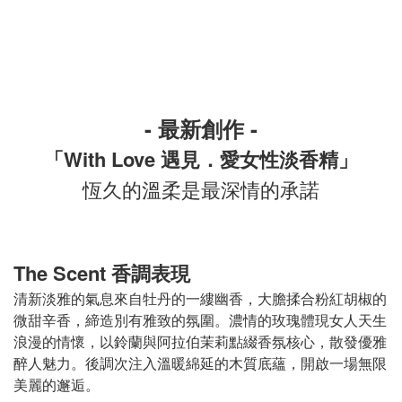
- 最新創作 -
「With Love 遇見．愛女性淡香精」
恆久的溫柔是最深情的承諾
The Scent 香調表現
清新淡雅的氣息來自牡丹的一縷幽香，大膽揉合粉紅胡椒的
微甜辛香，締造別有雅致的氛圍。濃情的玫瑰體現女人天生
浪漫的情懷，以鈴蘭與阿拉伯茉莉點綴香氛核心，散發優雅
醉人魅力。後調次注入溫暖綿延的木質底蘊，開啟一場無限
美麗的邂逅。