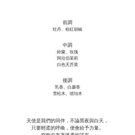
前調
牡丹、粉紅胡椒
中調
鈴蘭、玫瑰
阿拉伯茉莉
白色天芥菜
後調
乳香、白麝香
雪松木、琥珀木
天使是我們的同伴，不論黑夜與白天，
只要輕柔的呼喚，便會給予力量。
空氣中有著溫柔的諾言，